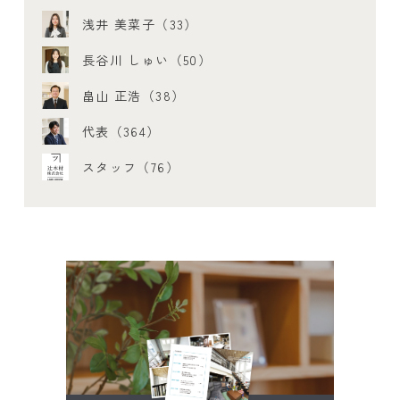
浅井 美菜子（33）
長谷川 しゅい（50）
畠山 正浩（38）
代表（364）
スタッフ（76）