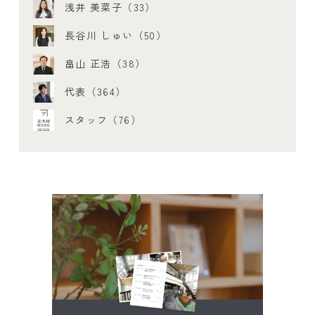
浅井 美菜子（33）
長谷川 しゅい（50）
畠山 正浩（38）
代表（364）
スタッフ（76）