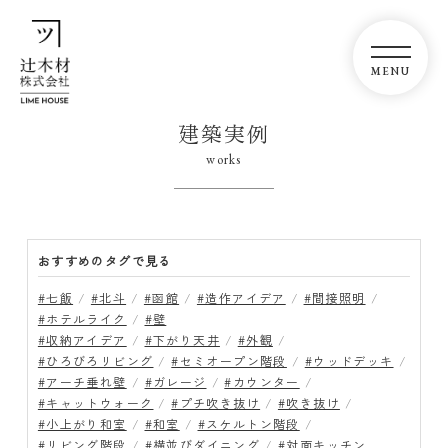
建築実例
works
おすすめのタグで見る
#七飯
#北斗
#函館
#造作アイデア
#間接照明
#ホテルライク
#壁
#収納アイデア
#下がり天井
#外観
#ひろびろリビング
#セミオープン階段
#ウッドデッキ
#アーチ垂れ壁
#ガレージ
#カウンター
#キャットウォーク
#プチ吹き抜け
#吹き抜け
#小上がり和室
#和室
#スケルトン階段
#リビング階段
#横並びダイニング
#対面キッチン