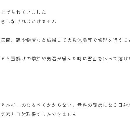
り上げられていました
注意しなければいけません
排気筒、窓や物置など破損して火災保険等で修理を行うこ
けると雪解けの季節や気温が緩んだ時に雪山を伝って溶け
エネルギーのなるべくかからない、無料の暖房になる日射
と気密と日射取得でしかできません