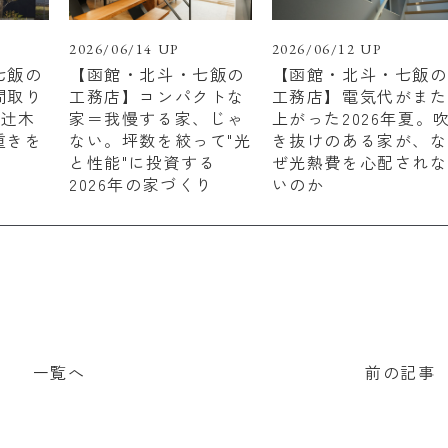
2026/06/14 UP
2026/06/12 UP
七飯の
【函館・北斗・七飯の
【函館・北斗・七飯の
間取り
工務店】コンパクトな
工務店】電気代がまた
 辻木
家＝我慢する家、じゃ
上がった2026年夏。
重きを
ない。坪数を絞って"光
き抜けのある家が、な
と性能"に投資する
ぜ光熱費を心配されな
2026年の家づくり
いのか
一覧へ
前の記事