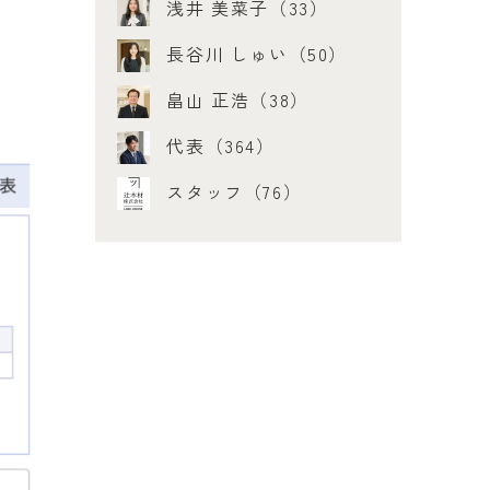
浅井 美菜子（33）
長谷川 しゅい（50）
畠山 正浩（38）
代表（364）
スタッフ（76）