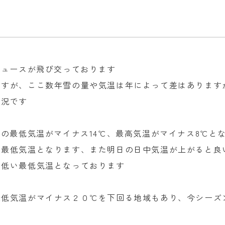
ニュースが飛び交っております
ますが、ここ数年雪の量や気温は年によって差はあります
状況です
日の最低気温がマイナス14℃、最高気温がマイナス8℃と
方最低気温となります、また明日の日中気温が上がると良
り低い最低気温となっております
最低気温がマイナス２０℃を下回る地域もあり、今シーズ