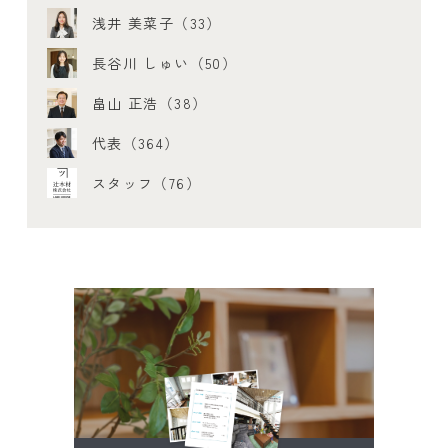
浅井 美菜子（33）
長谷川 しゅい（50）
畠山 正浩（38）
代表（364）
スタッフ（76）