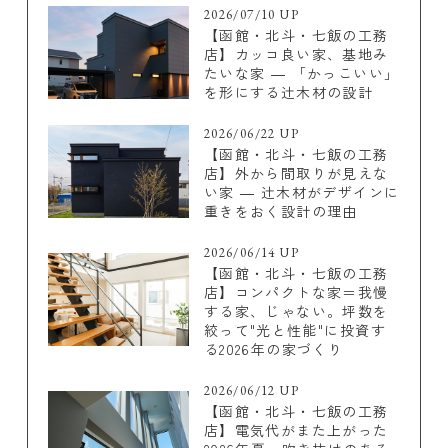
2026/07/10 UP
【函館・北斗・七飯の工務
店】カッコ良い家、基地み
たいな家 ― 「かっこいい」
を形にする辻木材の設計
2026/06/22 UP
【函館・北斗・七飯の工務
店】外から間取りが見えな
い家 ― 辻木材がデザインに
重きをおく設計の理由
2026/06/14 UP
【函館・北斗・七飯の工務
店】コンパクトな家＝我慢
する家、じゃない。坪数を
絞って"光と性能"に投資す
る2026年の家づくり
2026/06/12 UP
【函館・北斗・七飯の工務
店】電気代がまた上がった