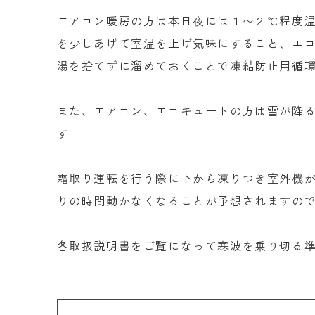
エアコン暖房の方は本日夜には１〜２℃程度
を少しあげて室温を上げ気味にすること、エ
湯を捨てずに溜めておくことで凍結防止用循
また、エアコン、エコキュートの方は雪が降
す
霜取り運転を行う際に下から凍りつき室外機
りの時間動かなくなることが予想されますの
各取扱説明書をご覧になって寒波を乗り切る