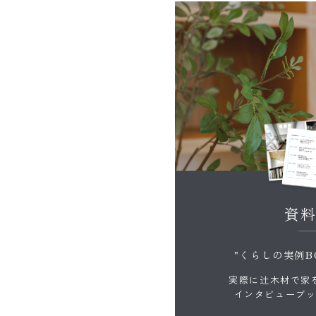
資
"くらしの実例B
実際に辻木材で家
インタビューブ