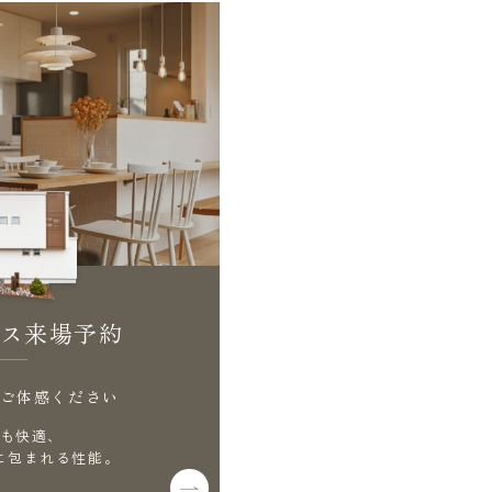
ス来場予約
ご体感ください
も快適、
に包まれる性能。