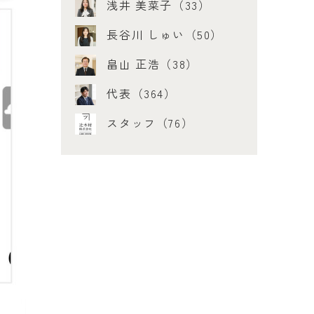
浅井 美菜子（33）
長谷川 しゅい（50）
畠山 正浩（38）
代表（364）
スタッフ（76）