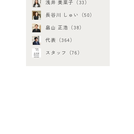
浅井 美菜子（33）
長谷川 しゅい（50）
畠山 正浩（38）
代表（364）
スタッフ（76）