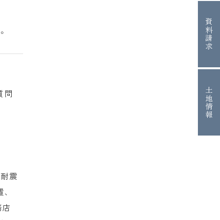
資料請求
た。
土地情報
質問
（耐震
置、
務店