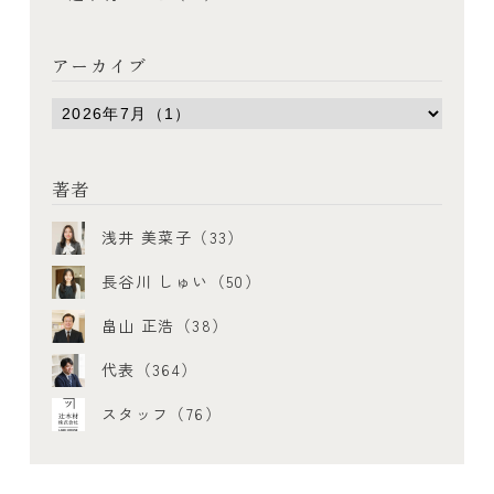
アーカイブ
著者
浅井 美菜子（33）
長谷川 しゅい（50）
畠山 正浩（38）
代表（364）
スタッフ（76）