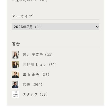
アーカイブ
著者
浅井 美菜子（33）
長谷川 しゅい（50）
畠山 正浩（38）
代表（364）
スタッフ（76）