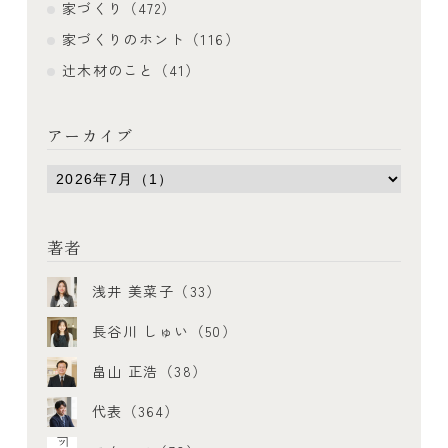
家づくり（472）
家づくりのホント（116）
辻木材のこと（41）
アーカイブ
著者
浅井 美菜子（33）
長谷川 しゅい（50）
畠山 正浩（38）
代表（364）