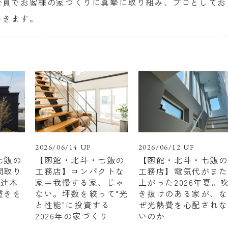
全員でお客様の家づくりに真摯に取り組み、プロとしてお
いきます。
2026/06/14 UP
2026/06/12 UP
七飯の
【函館・北斗・七飯の
【函館・北斗・七飯の
間取り
工務店】コンパクトな
工務店】電気代がまた
 辻木
家＝我慢する家、じゃ
上がった2026年夏。
重きを
ない。坪数を絞って"光
き抜けのある家が、な
と性能"に投資する
ぜ光熱費を心配されな
2026年の家づくり
いのか