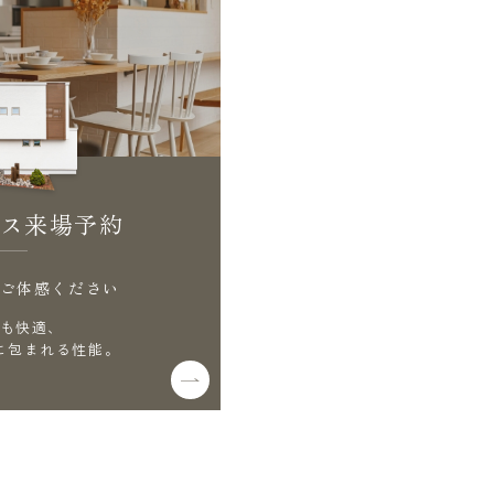
ス来場予約
ご体感ください
も快適、
に包まれる性能。