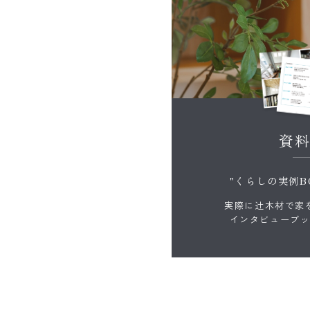
資
"くらしの実例B
実際に辻木材で家
インタビューブ