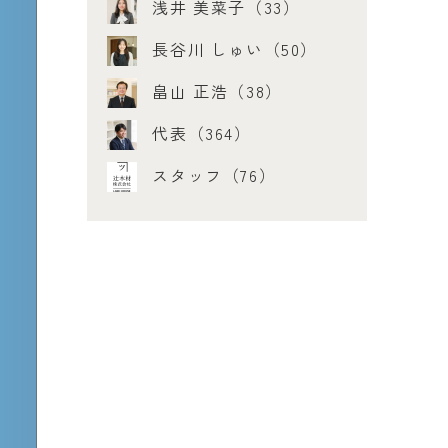
浅井 美菜子（33）
長谷川 しゅい（50）
畠山 正浩（38）
代表（364）
スタッフ（76）