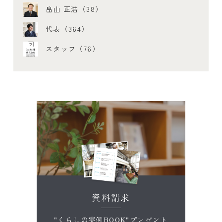
畠山 正浩（38）
代表（364）
スタッフ（76）
資料請求
"くらしの実例BOOK"プレゼント