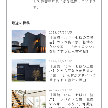
してお客様に良い家を提供していきま
す。
最近の投稿
2026/07/10 UP
【函館・北斗・七飯の工務
店】カッコ良い家、基地み
たいな家 ― 「かっこいい」
を形にする辻木材の設計
2026/06/22 UP
【函館・北斗・七飯の工務
店】外から間取りが見えな
い家 ― 辻木材がデザインに
重きをおく設計の理由
2026/06/14 UP
【函館・北斗・七飯の工務
店】コンパクトな家＝我慢
する家、じゃない。坪数を