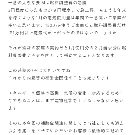
一番の大きな要因は燃料調整費の急騰
3円程度だったものが９円程度まで急上昇、ちょうど年末
を跨ぐような1月の電気使用量は年間で一番高いご家庭が
多いと思います、1500kw使うご家庭だと燃料調整費だけ
で1万円以上電気代が上がったのではないでしょうか
それが通常の家庭の契約だと1月使用分の２月請求分は燃
料調整費７円分を国として補助することとなります
この時期の7円は大きいですね
これから内窓等の補助金関係のことも始まります
エネルギーの価格の高騰、気候の変化に対応するために
今できることは、まず建物性能を上げるしかないと思い
ます
そのため今回の補助金関連に関しては当社としても過去
お引き渡しをさせていただいたお客様に積極的に勧めて