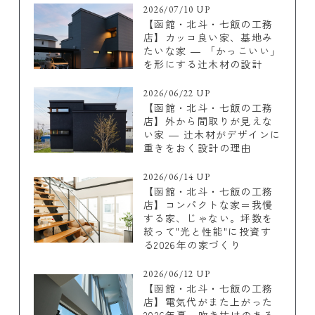
2026/07/10 UP
【函館・北斗・七飯の工務
店】カッコ良い家、基地み
たいな家 ― 「かっこいい」
を形にする辻木材の設計
2026/06/22 UP
【函館・北斗・七飯の工務
店】外から間取りが見えな
い家 ― 辻木材がデザインに
重きをおく設計の理由
2026/06/14 UP
【函館・北斗・七飯の工務
店】コンパクトな家＝我慢
する家、じゃない。坪数を
絞って"光と性能"に投資す
る2026年の家づくり
2026/06/12 UP
【函館・北斗・七飯の工務
店】電気代がまた上がった
2026年夏。吹き抜けのある