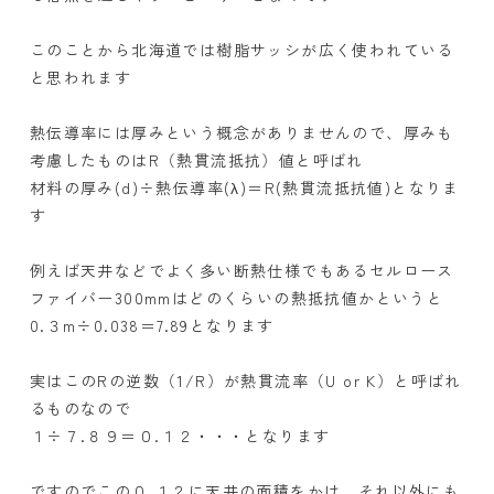
このことから北海道では樹脂サッシが広く使われている
と思われます
熱伝導率には厚みという概念がありませんので、厚みも
考慮したものはR（熱貫流抵抗）値と呼ばれ
材料の厚み(d)÷熱伝導率(λ)＝R(熱貫流抵抗値)となりま
す
例えば天井などでよく多い断熱仕様でもあるセルロース
ファイバー300mmはどのくらいの熱抵抗値かというと
0.３m÷0.038＝7.89となります
実はこのRの逆数（1/R）が熱貫流率（U or K）と呼ばれ
るものなので
１÷７.８９＝０.１２・・・となります
ですのでこの０.１２に天井の面積をかけ、それ以外にも