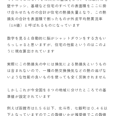
壁やサッシ、基礎など住宅のすべての表面積をここに掛
け合わせたものの合計が住宅の熱損失量となり、この熱
損失の合計を表面積で割ったものが外皮平均熱貫流率
（UA値）と呼ばれるものになっています
数字を見ると自動的に脳がシャットダウンをする方もい
らっしゃると思いますが、住宅の性能というのはこのよ
うに現在算出されています
実際にこの熱損失の中には換気による熱損失というもの
は含まれないので、一種の熱交換換気などの熱の逃げな
いような性能の良いものを使っても全く反映されません
しかしこれが今全国を８つの地域に分けたところでの基
準値が設定されています
例えば函館市は0.５６以下、北斗市、七飯町は０.４６以
下となっていますのでこの数値いかが推奨値でこの数値