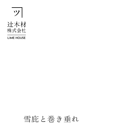
雪庇と巻き垂れ