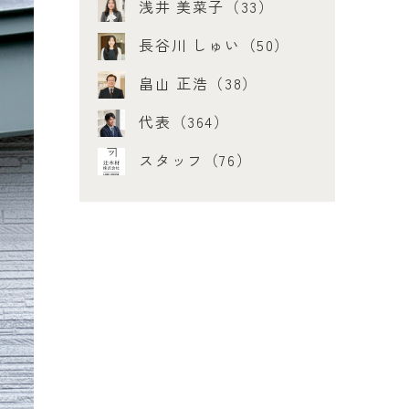
浅井 美菜子（33）
長谷川 しゅい（50）
畠山 正浩（38）
代表（364）
スタッフ（76）