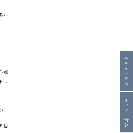
多い
モデルハウス
心部
トッ
イベント情報
が
ま自