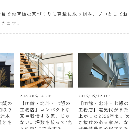
全員でお客様の家づくりに真摯に取り組み、プロとしてお
いきます。
2026/06/14 UP
2026/06/12 UP
七飯の
【函館・北斗・七飯の
【函館・北斗・七飯の
間取り
工務店】コンパクトな
工務店】電気代がまた
 辻木
家＝我慢する家、じゃ
上がった2026年夏。
重きを
ない。坪数を絞って"光
き抜けのある家が、な
と性能"に投資する
ぜ光熱費を心配されな