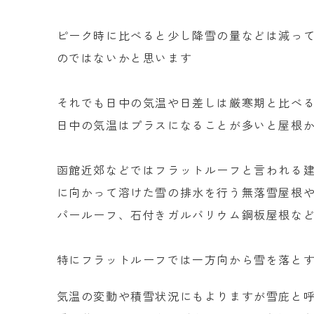
ピーク時に比べると少し降雪の量などは減っ
のではないかと思います
それでも日中の気温や日差しは厳寒期と比べ
日中の気温はプラスになることが多いと屋根
函館近郊などではフラットルーフと言われる
に向かって溶けた雪の排水を行う無落雪屋根
パールーフ、石付きガルバリウム鋼板屋根な
特にフラットルーフでは一方向から雪を落と
気温の変動や積雪状況にもよりますが雪庇と