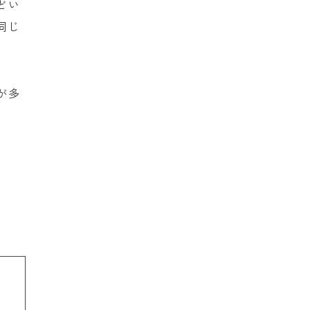
どい
同じ
が多