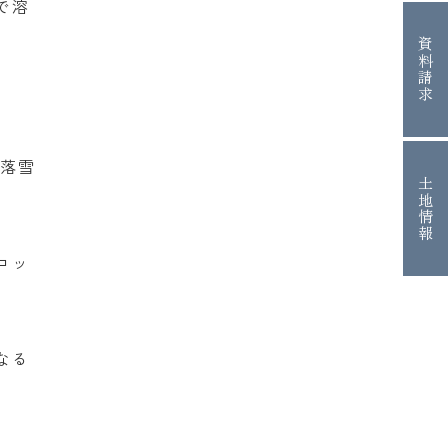
で溶
資料請求
無落雪
土地情報
コッ
なる