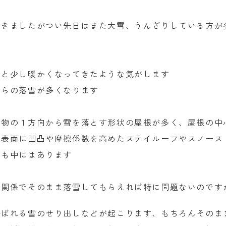
てきましたがつい先日はまた大雪、うんざりしている方が
ると少し暖かくなってきたような気がします
からの落雪が多くなります
建物の１方向から雪を落とす形状の屋根が多く、屋根の中
や表面に凹凸や摩擦係数を高めたステイルーフやスノース
ども中にはあります
す関係でそのまま落雪してもらえれば特に問題ないのです
呼ばれる雪のせり出しなどが起こります、もちろんそのま