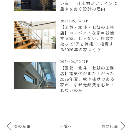
い家 ― 辻木材がデザインに
重きをおく設計の理由
2026/06/14 UP
【函館・北斗・七飯の工務
店】コンパクトな家＝我慢
する家、じゃない。坪数を
絞って"光と性能"に投資す
る2026年の家づくり
2026/06/12 UP
【函館・北斗・七飯の工務
店】電気代がまた上がった
2026年夏。吹き抜けのある
家が、なぜ光熱費を心配さ
れないのか
次の記事
一覧へ
前の記事