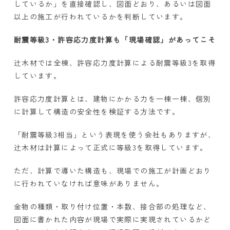
しているか」を直接確認し、図面どおり、あるいは図面
以上の施工が行われているかを判断しています。
耐震等級
3
・許容応力度計算も「現場確認」があってこそ
辻木材では全棟、許容応力度計算による耐震等級
3
を取得
しています。
許容応力度計算とは、建物にかかる力を一棟一棟、個別
に計算して構造の安全性を検証する方法です。
「耐震等級
3
相当」という表現を使う会社もありますが、
辻木材は計算によって正式に等級
3
を取得しています。
ただ、計算で導いた構造も、現場での施工が計画どおり
に行われていなければ意味がありません。
金物の種類・取り付け位置・本数、接合部の処理など、
図面に書かれた内容が現場で実際に実現されているかど