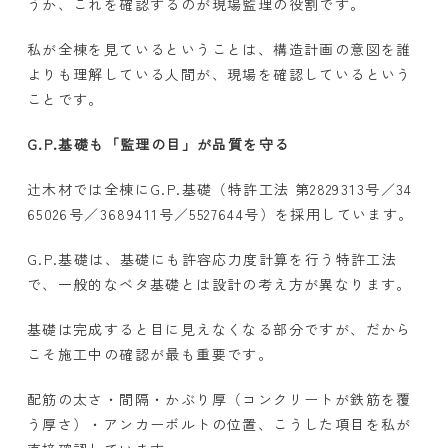
うか、これを確認するのが現場監理の役割です。
私が全棟を見ているということは、構造計画の意図を誰
よりも理解している人間が、現場を確認しているという
ことです。
G.P.
基礎も「監理の目」が品質を守る
辻木材では全棟に
G.P.
基礎（特許工法 第
2829313
号／
34
65026
号／
3689411
号／
5527644
号）を採用しています。
G.P.基礎は、基礎にも許容応力度計算を行う特許工法
で、一般的なベタ基礎とは設計の考え方が異なります。
基礎は完成すると目に見えなくなる部分ですが、だから
こそ施工中の確認が最も重要です。
配筋の太さ・間隔・かぶり厚（コンクリートが鉄筋を覆
う厚さ）・アンカーボルトの位置、こうした項目を私が