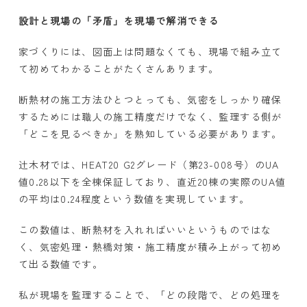
設計と現場の「矛盾」を現場で解消できる
家づくりには、図面上は問題なくても、現場で組み立て
て初めてわかることがたくさんあります。
断熱材の施工方法ひとつとっても、気密をしっかり確保
するためには職人の施工精度だけでなく、監理する側が
「どこを見るべきか」を熟知している必要があります。
辻木材では、
HEAT20 G2
グレード（第
23-008
号）の
UA
値
0.28
以下を全棟保証しており、直近
20
棟の実際の
UA
値
の平均は
0.24
程度という数値を実現しています。
この数値は、断熱材を入れればいいというものではな
く、気密処理・熱橋対策・施工精度が積み上がって初め
て出る数値です。
私が現場を監理することで、「どの段階で、どの処理を