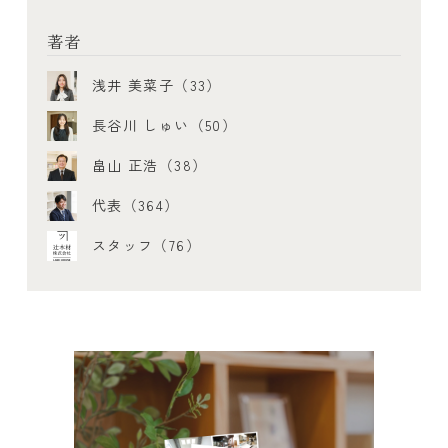
著者
浅井 美菜子（33）
長谷川 しゅい（50）
畠山 正浩（38）
代表（364）
スタッフ（76）