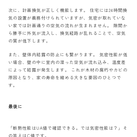
次に、計画換気が正しく機能します。 住宅には
24
時間換
気の設置が義務付けられていますが、気密が取れていな
い家では計画通りの空気の流れが生まれません。 隙間か
ら勝手に外気が流入し、換気経路が乱れることで、空気
の質が低下します。
また、壁体内結露の防止にも繋がります。 気密性能が低
い場合、壁の中に室内の湿った空気が流れ込み、温度差
によって結露が発生します。 これが木材の腐朽やカビの
原因となり、家の寿命を縮める大きな要因のひとつで
す。
最後に
「断熱性能は
UA
値で確認できる。では気密性能は？」そ
の答えは
C
値です。