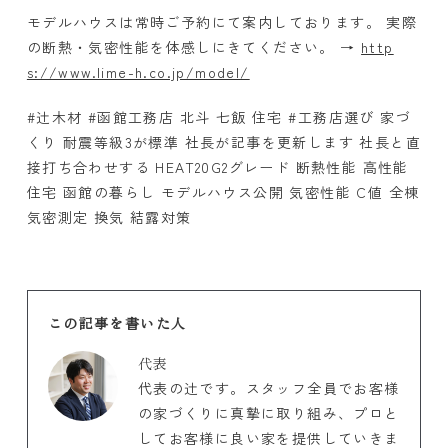
モデルハウスは常時ご予約にて案内しております。 実際
の断熱・気密性能を体感しにきてください。
→
http
s://www.lime-h.co.jp/model/
#辻木材
#
函館工務店 北斗 七飯 住宅
#
工務店選び 家づ
くり 耐震等級
3
が標準 社長が記事を更新します 社長と直
接打ち合わせする
HEAT20G2
グレード 断熱性能 高性能
住宅 函館の暮らし モデルハウス公開 気密性能
C
値 全棟
気密測定 換気 結露対策
この記事を書いた人
代表
代表の辻です。スタッフ全員でお客様
の家づくりに真摯に取り組み、プロと
してお客様に良い家を提供していきま