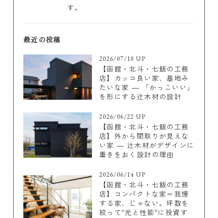
す。
最近の投稿
2026/07/10 UP
【函館・北斗・七飯の工務
店】カッコ良い家、基地み
たいな家 ― 「かっこいい」
を形にする辻木材の設計
2026/06/22 UP
【函館・北斗・七飯の工務
店】外から間取りが見えな
い家 ― 辻木材がデザインに
重きをおく設計の理由
2026/06/14 UP
【函館・北斗・七飯の工務
店】コンパクトな家＝我慢
する家、じゃない。坪数を
絞って"光と性能"に投資す