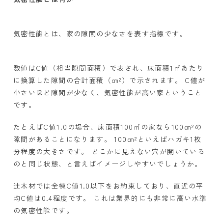
気密性能とは、家の隙間の少なさを表す指標です。
数値は
C
値（相当隙間面積）で表され、床面積
1
㎡あたり
に換算した隙間の合計面積（㎝
²
）で示されます。
C
値が
小さいほど隙間が少なく、気密性能が高い家ということ
です。
たとえば
C
値
1.0
の場合、床面積
100
㎡の家なら
100
㎝
²
の
隙間があることになります。
100
㎝
²
といえばハガキ
1
枚
分程度の大きさです。 どこかに見えない穴が開いている
のと同じ状態、と言えばイメージしやすいでしょうか。
辻木材では全棟
C
値
1.0
以下をお約束しており、直近の平
均
C
値は
0.4
程度です。 これは業界的にも非常に高い水準
の気密性能です。