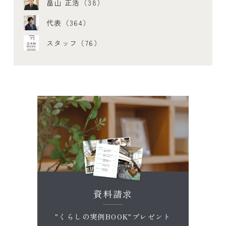
畠山 正浩（38）
代表（364）
スタッフ（76）
資料請求
"くらしの実例BOOK"プレゼント