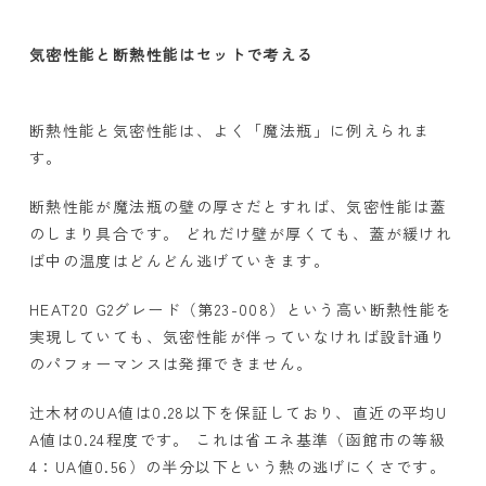
気密性能と断熱性能はセットで考える
断熱性能と気密性能は、よく「魔法瓶」に例えられま
す。
断熱性能が魔法瓶の壁の厚さだとすれば、気密性能は蓋
のしまり具合です。 どれだけ壁が厚くても、蓋が緩けれ
ば中の温度はどんどん逃げていきます。
HEAT20 G2グレード（第
23-008
）という高い断熱性能を
実現していても、気密性能が伴っていなければ設計通り
のパフォーマンスは発揮できません。
辻木材の
UA
値は
0.28
以下を保証しており、直近の平均
U
A
値は
0.24
程度です。 これは省エネ基準（函館市の等級
4
：
UA
値
0.56
）の半分以下という熱の逃げにくさです。