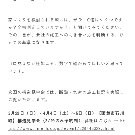
家づくりを検討される際には、ぜひ「
C
値はいくつです
か？全棟測定していますか？」と聞いてみてください。
その一言が、会社の施工への向き合い方を判断する、ひ
とつの基準になります。
目に見えない性能こそ、数字で確かめてほしいと思って
います。
次回の構造見学会では、断熱・気密の施工状況を実際に
ご覧いただけます。
3
月
29
日（日）・
4
月
4
日（土）〜
5
日（日）【函館市石川
町】構造見学会（
3/29
のみ予約制）
詳細はこちら
→
ht
tps://www.lime-h.co.jp/event/329445329.shtml