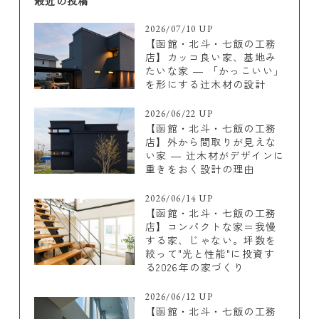
最近の投稿
2026/07/10 UP
【函館・北斗・七飯の工務
店】カッコ良い家、基地み
たいな家 ― 「かっこいい」
を形にする辻木材の設計
2026/06/22 UP
【函館・北斗・七飯の工務
店】外から間取りが見えな
い家 ― 辻木材がデザインに
重きをおく設計の理由
2026/06/14 UP
【函館・北斗・七飯の工務
店】コンパクトな家＝我慢
する家、じゃない。坪数を
絞って"光と性能"に投資す
る2026年の家づくり
2026/06/12 UP
【函館・北斗・七飯の工務