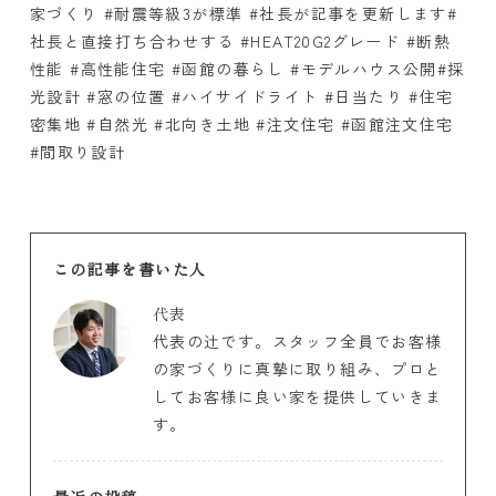
家づくり
#
耐震等級
3
が標準
#
社長が記事を更新します
#
社長と直接打ち合わせする
#HEAT20G2
グレード
#
断熱
性能
#
高性能住宅
#
函館の暮らし
#
モデルハウス公開
#
採
光設計
#
窓の位置
#
ハイサイドライト
#
日当たり
#
住宅
密集地
#
自然光
#
北向き土地
#
注文住宅
#
函館注文住宅
#
間取り設計
この記事を書いた人
代表
代表の辻です。スタッフ全員でお客様
の家づくりに真摯に取り組み、プロと
してお客様に良い家を提供していきま
す。