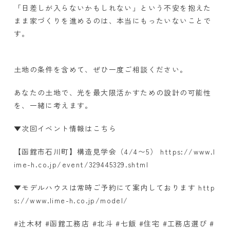
「日差しが入らないかもしれない」という不安を抱えた
まま家づくりを進めるのは、本当にもったいないことで
す。
土地の条件を含めて、ぜひ一度ご相談ください。
あなたの土地で、光を最大限活かすための設計の可能性
を、一緒に考えます。
▼次回イベント情報はこちら
【函館市石川町】構造見学会（
4/4
〜
5
）
https://www.l
ime-h.co.jp/event/329445329.shtml
▼モデルハウスは常時ご予約にて案内しております
http
s://www.lime-h.co.jp/model/
#辻木材
#
函館工務店
#
北斗
#
七飯
#
住宅
#
工務店選び
#