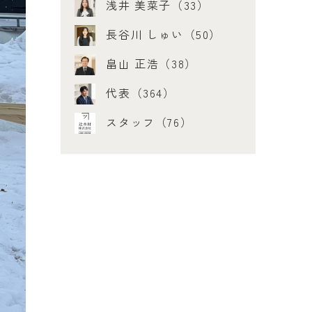
浅井 美菜子（33）
長谷川 しゅい（50）
畠山 正浩（38）
代表（364）
スタッフ（76）