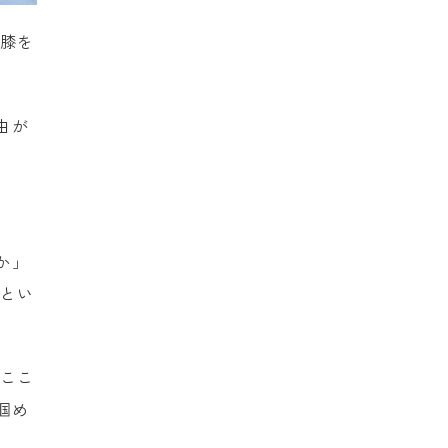
に膝を
由が
か」
るとい
「ここ
掴め