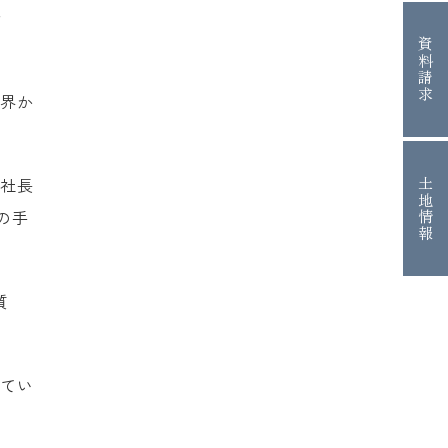
で
資料請求
境界か
 社長
土地情報
の手
質
れてい