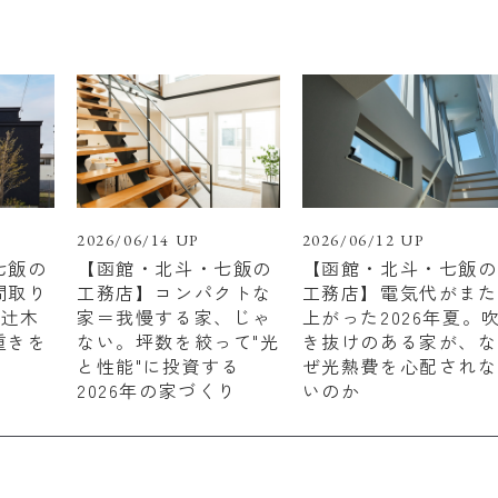
2026/06/14 UP
2026/06/12 UP
七飯の
【函館・北斗・七飯の
【函館・北斗・七飯の
間取り
工務店】コンパクトな
工務店】電気代がまた
 辻木
家＝我慢する家、じゃ
上がった2026年夏。
重きを
ない。坪数を絞って"光
き抜けのある家が、な
と性能"に投資する
ぜ光熱費を心配されな
2026年の家づくり
いのか