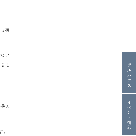
工も積
らない
モデルハウス
暮らし
イベント情報
の搬入
す。