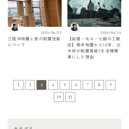
2026/04/23
2026/04/15
三陸沖地震と家の耐震性能
【函館・北斗・七飯の工務
について
店】熊本地震から10年、辻
木材が耐震等級3を全棟標
準にした理由
1
2
3
4
5
6
7
8
9
10
11
カテゴリ