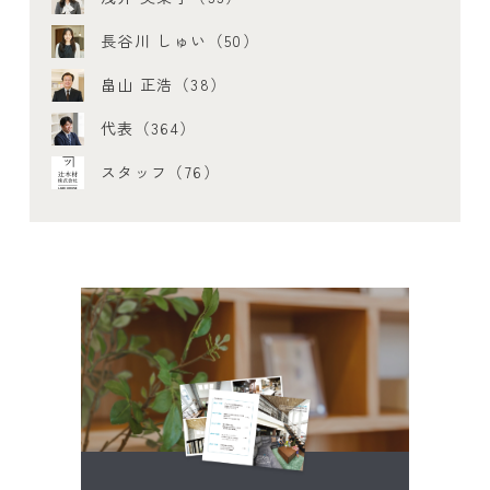
長谷川 しゅい（50）
畠山 正浩（38）
代表（364）
スタッフ（76）